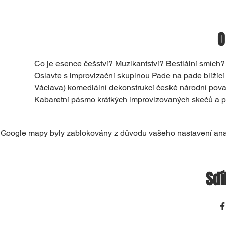
O
Co je esence češství? Muzikantství? Bestiální smích
Oslavte s improvizační skupinou Pade na pade blížící
Václava) komediální dekonstrukcí české národní pova
Kabaretní pásmo krátkých improvizovaných skečů a pí
Google mapy byly zablokovány z důvodu vašeho nastavení anal
Sdí