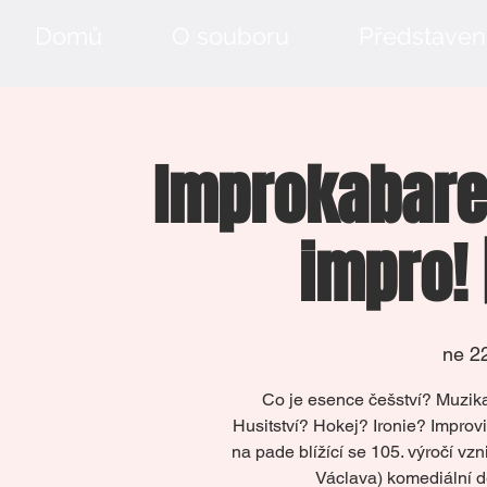
Domů
O souboru
Představen
Improkabaret
impro! 
ne 22
Co je esence češství? Muzik
Husitství? Hokej? Ironie? Impro
na pade blížící se 105. výročí v
Václava) komediální d