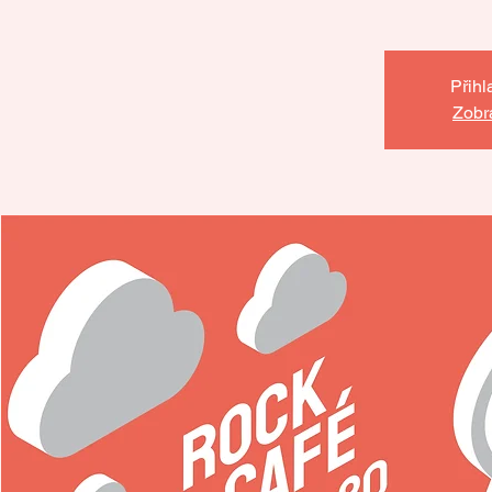
Přih
Zobra