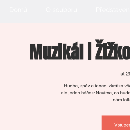
Domů
O souboru
Představen
Muzikál | Žižk
st 2
Hudba, zpěv a tanec, zkrátka vš
ale jeden háček: Nevíme, co bude
nám toti
Vstupen