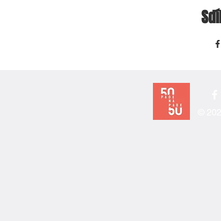
Sdí
© 202