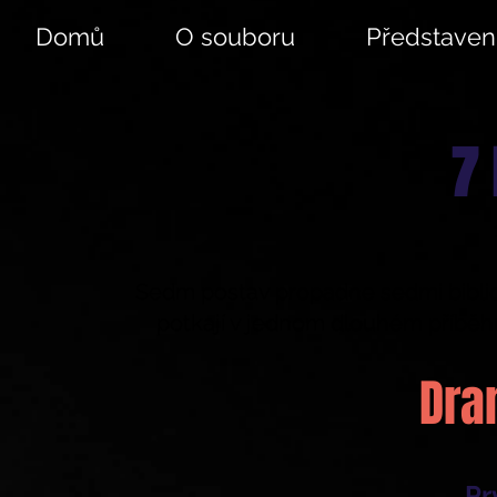
Domů
O souboru
Představen
7 
Sedm postav propadne sedmi bibli
potkají v jednom dlouhém příběhu?
Dra
Pr