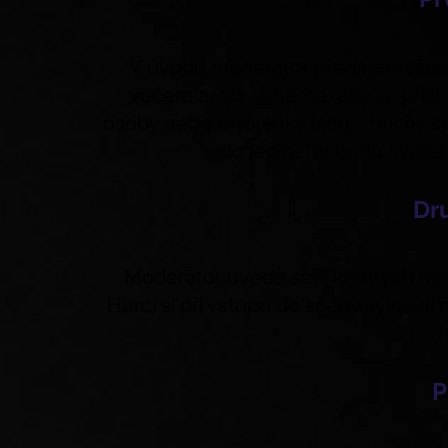
V úvodu moderátor představí vše
večera a vyzve herce, aby se přišl
osoby nebo myšlenky jsou s hříchy spo
do jediného bodu světla 
Dr
Moderátor uvede sérii krátkých her,
Herci si při vstupu do scény vylosují
h
P