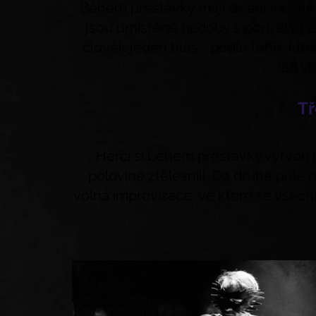
Během přestávky mají diváci možnost
jsou umístěné nádoby s portréty her
člověk jeden hlas - podle toho, kter
rád vi
Tř
Herci si během přestávky vytvoří 
polovině ztělesnili. Do druhé půle 
volná improvizace, ve které se všech