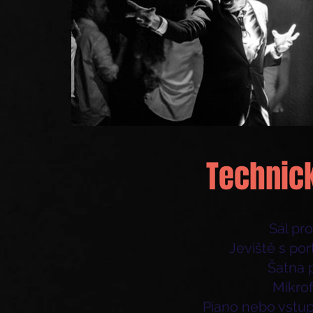
Technic
Sál pr
Jeviště s po
Šatna p
Mikro
Piano nebo vstup